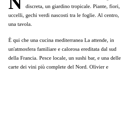
N
discreta, un giardino tropicale. Piante, fiori,
uccelli, gechi verdi nascosti tra le foglie. Al centro,
una tavola.
È qui che una cucina mediterranea La attende, in
un'atmosfera familiare e calorosa ereditata dal sud
della Francia. Pesce locale, un sushi bar, e una delle
carte dei vini più complete del Nord. Olivier e
Warren fanno parte dei volti del Poivrier. Un piccolo
paradiso provenzale in mezzo all'Oceano Indiano.
Leggi la storia
Instagram